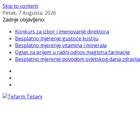
Skip to content
Petak, 7 Augusta, 2026
Zadnje objavljeno:
Konkurs za izbor i imenovanje direktora
Besplatno mjerenje gustoće kostiju
Besplatno mjerenje vitamina i minerala
Oglas za prijem u radni odnos magistra farmacije
Besplatno mjerenje povodom svjetskog dana zdravlj