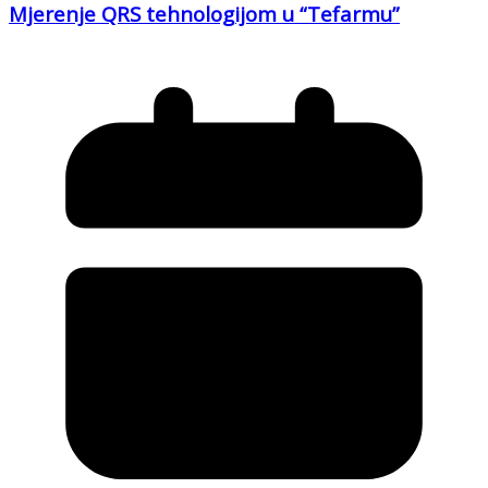
Mjerenje QRS tehnologijom u “Tefarmu”