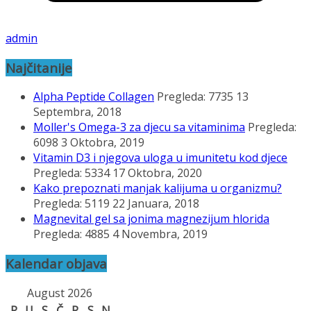
admin
Najčitanije
Alpha Peptide Collagen
Pregleda: 7735
13
Septembra, 2018
Moller's Omega-3 za djecu sa vitaminima
Pregleda:
6098
3 Oktobra, 2019
Vitamin D3 i njegova uloga u imunitetu kod djece
Pregleda: 5334
17 Oktobra, 2020
Kako prepoznati manjak kalijuma u organizmu?
Pregleda: 5119
22 Januara, 2018
Magnevital gel sa jonima magnezijum hlorida
Pregleda: 4885
4 Novembra, 2019
Kalendar objava
August 2026
P
U
S
Č
P
S
N