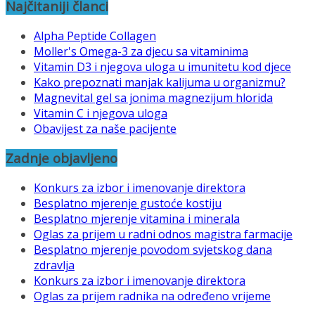
Najčitaniji članci
Alpha Peptide Collagen
Moller's Omega-3 za djecu sa vitaminima
Vitamin D3 i njegova uloga u imunitetu kod djece
Kako prepoznati manjak kalijuma u organizmu?
Magnevital gel sa jonima magnezijum hlorida
Vitamin C i njegova uloga
Obavijest za naše pacijente
Zadnje objavljeno
Konkurs za izbor i imenovanje direktora
Besplatno mjerenje gustoće kostiju
Besplatno mjerenje vitamina i minerala
Oglas za prijem u radni odnos magistra farmacije
Besplatno mjerenje povodom svjetskog dana
zdravlja
Konkurs za izbor i imenovanje direktora
Oglas za prijem radnika na određeno vrijeme