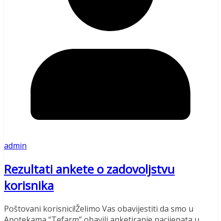
admin
Rezultati ankete o zadovoljstvu
korisnika
Poštovani korisnici!Želimo Vas obavijestiti da smo u
Apotekama “Tefarm” obavili anketiranje pacijenata u