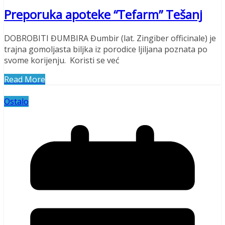
Preporuka apoteke “Tefarm” Tešanj
DOBROBITI ĐUMBIRA Đumbir (lat. Zingiber officinale) je
trajna gomoljasta biljka iz porodice ljiljana poznata po
svome korijenju. Koristi se već
Read More
Ostalo