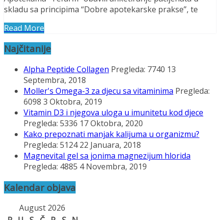
skladu sa principima “Dobre apotekarske prakse”, te
Read More
Najčitanije
Alpha Peptide Collagen
Pregleda: 7740
13
Septembra, 2018
Moller's Omega-3 za djecu sa vitaminima
Pregleda:
6098
3 Oktobra, 2019
Vitamin D3 i njegova uloga u imunitetu kod djece
Pregleda: 5336
17 Oktobra, 2020
Kako prepoznati manjak kalijuma u organizmu?
Pregleda: 5124
22 Januara, 2018
Magnevital gel sa jonima magnezijum hlorida
Pregleda: 4885
4 Novembra, 2019
Kalendar objava
August 2026