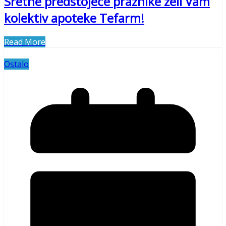
Sretne predstojeće praznike želi Vam
kolektiv apoteke Tefarm!
Read More
Ostalo