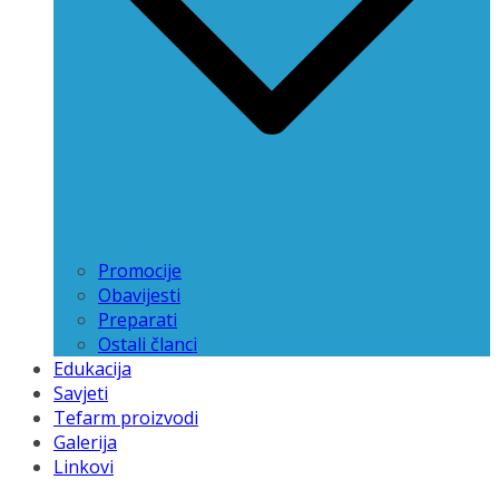
Promocije
Obavijesti
Preparati
Ostali članci
Edukacija
Savjeti
Tefarm proizvodi
Galerija
Linkovi