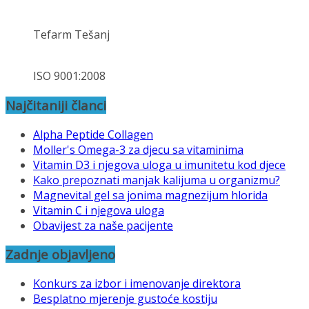
Tefarm Tešanj
ISO 9001:2008
Najčitaniji članci
Alpha Peptide Collagen
Moller's Omega-3 za djecu sa vitaminima
Vitamin D3 i njegova uloga u imunitetu kod djece
Kako prepoznati manjak kalijuma u organizmu?
Magnevital gel sa jonima magnezijum hlorida
Vitamin C i njegova uloga
Obavijest za naše pacijente
Zadnje objavljeno
Konkurs za izbor i imenovanje direktora
Besplatno mjerenje gustoće kostiju