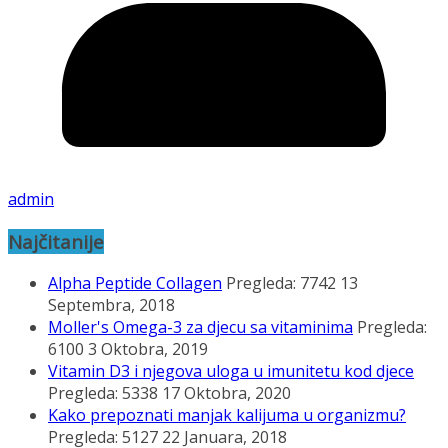
admin
Najčitanije
Alpha Peptide Collagen
Pregleda: 7742
13
Septembra, 2018
Moller's Omega-3 za djecu sa vitaminima
Pregleda:
6100
3 Oktobra, 2019
Vitamin D3 i njegova uloga u imunitetu kod djece
Pregleda: 5338
17 Oktobra, 2020
Kako prepoznati manjak kalijuma u organizmu?
Pregleda: 5127
22 Januara, 2018